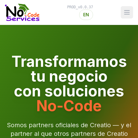
PROD_v0.0.37
Abri
EN
Transformamos
tu negocio
con soluciones
No-Code
Somos partners oficiales de Creatio — y el
partner al que otros partners de Creatio