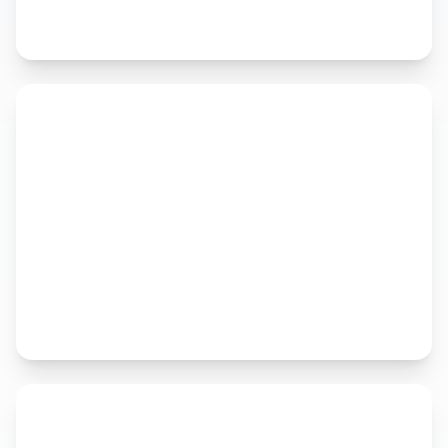
Explorar
Productos
Creatio, AirSlate, Mapsly, SignNow, HintEd y
Beesender. Plataformas líderes del mercado.
Explorar